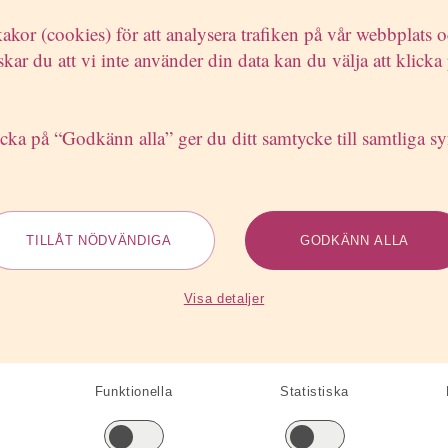
akor (cookies) för att analysera trafiken på vår webbplats 
Tre tips om att hitta
kar du att vi inte använder din data kan du välja att klicka 
rätt pr-byrå
För företag som vill hitta en pr-partner.
cka på “Godkänn alla” ger du ditt samtycke till samtliga sy
TILLÅT NÖDVÄNDIGA
GODKÄNN ALLA
Andra pr-byråer i
Visa detaljer
Sverige
Länkar till fler än 130 andra pr-byråer.
Funktionella
Statistiska