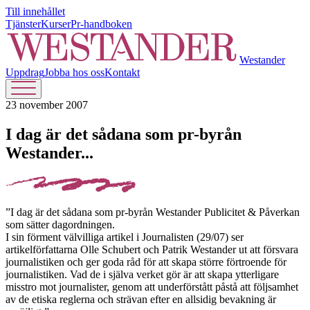
Till innehållet
Tjänster
Kurser
Pr-handboken
Westander
Uppdrag
Jobba hos oss
Kontakt
23 november 2007
I dag är det sådana som pr-byrån
Westander...
”I dag är det sådana som pr-byrån Westander Publicitet & Påverkan
som sätter dagordningen.
I sin förment välvilliga artikel i Journalisten (29/07) ser
artikelförfattarna Olle Schubert och Patrik Westander ut att försvara
journalistiken och ger goda råd för att skapa större förtroende för
journalistiken. Vad de i själva verket gör är att skapa ytterligare
misstro mot journalister, genom att underförstått påstå att följsamhet
av de etiska reglerna och strävan efter en allsidig bevakning är