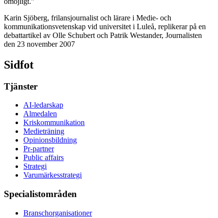
omöjligt.”
Karin Sjöberg, frilansjournalist och lärare i Medie- och
kommunikationsvetenskap vid universitet i Luleå, replikerar på en
debattartikel av Olle Schubert och Patrik Westander, Journalisten
den 23 november 2007
Sidfot
Tjänster
AI-ledarskap
Almedalen
Kris­kommunikation
Medieträning
Opinionsbildning
Pr-partner
Public affairs
Strategi
Varumärkesstrategi
Specialistområden
Branschorganisationer