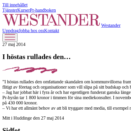
Till innehållet
Tjänster
Kurser
Pr-handboken
Westander
Uppdrag
Jobba hos oss
Kontakt
27 maj 2014
I höstas rullades den…
”I höstas rullades den omfattande skandalen om kommunvillorna fram i
flitigt av företag och organisationer som vill slipa på sitt budskap oc
– Jag har jobbat här i fyra år och har egentligen funderat ganska län
Pr-byrån tar 1 800 kronor i timmen för sina mediekonsulter. I novem
på 430 000 kronor.
– Vi har ett allmänt behov av att bli tryggare med media, till exempel
Mitt i Huddinge den 27 maj 2014
Sidfot