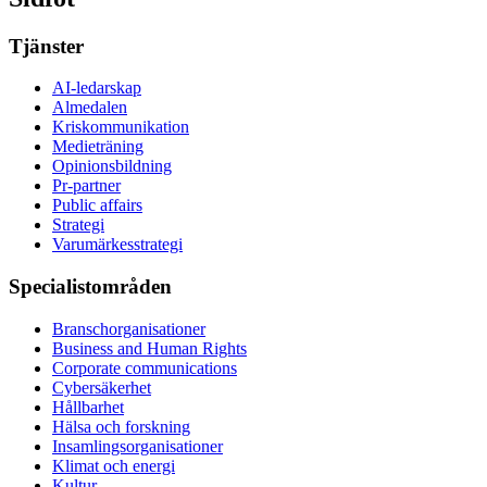
Tjänster
AI-ledarskap
Almedalen
Kris­kommunikation
Medieträning
Opinionsbildning
Pr-partner
Public affairs
Strategi
Varumärkesstrategi
Specialistområden
Branschorganisationer
Business and Human Rights
Corporate communications
Cybersäkerhet
Hållbarhet
Hälsa och forskning
Insamlingsorganisationer
Klimat och energi
Kultur