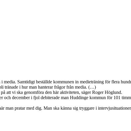
 media. Samtidigt beställde kommunen in medieträning för flera hundra
h bli tränade i hur man hanterar frågor från media. (…)
ge på att vi ska genomföra den här aktiviteten, säger Roger Höglund.
ber och december i fjol debiterade man Huddinge kommun för 101 timmar
 när man pratar med dig. Man ska känna sig tryggare i intervjusituation