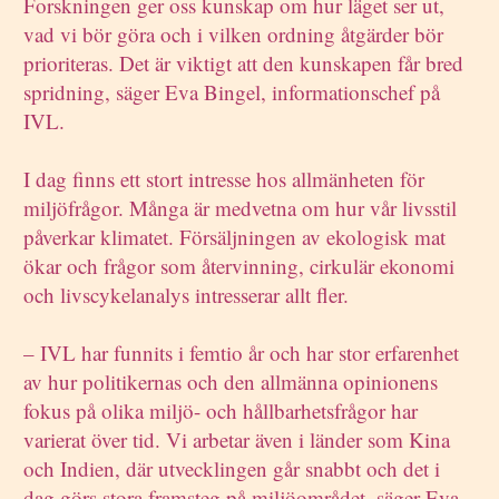
Forskningen ger oss kunskap om hur läget ser ut,
vad vi bör göra och i vilken ordning åtgärder bör
prioriteras. Det är viktigt att den kunskapen får bred
spridning, säger Eva Bingel, informationschef på
IVL.
I dag finns ett stort intresse hos allmänheten för
miljöfrågor. Många är medvetna om hur vår livsstil
påverkar klimatet. Försäljningen av ekologisk mat
ökar och frågor som återvinning, cirkulär ekonomi
och livscykelanalys intresserar allt fler.
– IVL har funnits i femtio år och har stor erfarenhet
av hur politikernas och den allmänna opinionens
fokus på olika miljö- och hållbarhetsfrågor har
varierat över tid. Vi arbetar även i länder som Kina
och Indien, där utvecklingen går snabbt och det i
dag görs stora framsteg på miljöområdet, säger Eva