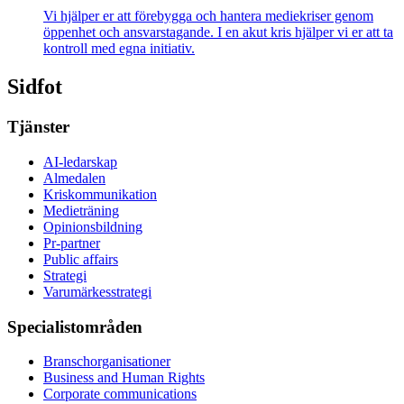
Vi hjälper er att förebygga och hantera mediekriser genom
öppenhet och ansvarstagande. I en akut kris hjälper vi er att ta
kontroll med egna initiativ.
Sidfot
Tjänster
AI-ledarskap
Almedalen
Kris­kommunikation
Medieträning
Opinionsbildning
Pr-partner
Public affairs
Strategi
Varumärkesstrategi
Specialistområden
Branschorganisationer
Business and Human Rights
Corporate communications