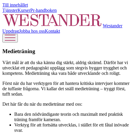
Till innehållet
Tjänster
Kurser
Pr-handboken
Westander
Uppdrag
Jobba hos oss
Kontakt
Medieträning
Vårt mål är att du ska känna dig stärkt, aldrig skrämd. Därför har vi
utvecklat ett pedagogiskt upplägg som stegvis bygger trygghet och
kompetens. Medieträning ska vara både utvecklande och roligt.
Först när du har verktygen för att hantera kritiska intervjuer kommer
de tuffaste frågorna. Vi kallar det snäll medieträning – tryggt först,
tufft sedan.
Det här får du när du medietränar med oss:
Bara den nödvändigaste teorin och maximalt med praktisk
träning framför kameran.
Verktyg för att fortsätta utvecklas, i stället för ett fåtal inövade
svar.