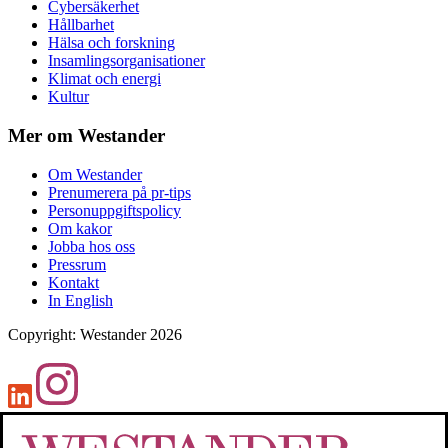
Cybersäkerhet
Hållbarhet
Hälsa och forskning
Insamlingsorganisationer
Klimat och energi
Kultur
Mer om Westander
Om Westander
Prenumerera på pr-tips
Personuppgiftspolicy
Om kakor
Jobba hos oss
Pressrum
Kontakt
In English
Copyright
:
Westander
2026