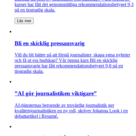
kurser har fått det genomsnittliga rekommendationsbetyget 9,3
på en tiogradig skala.
Läs mer
Bli en skicklig pressansvarig
Vill du bli bättre på att förstå journalister, skapa egna nyheter
och få ut era budskap? Vår öppna kurs Bli en skicklig
pressansvarig har fått rekommendationsbetyget 9,8 på en
tiogradig skala.
”AI gör journalistiken viktigare”
AI-tjänsternas beroende av trovärdig journalistik ger
kvalitetsjournalistiken en ny roll, skriver Johanna Look i en
debattartikel i Resumé.