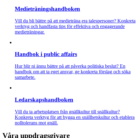
Medietränings­­­handboken
Vill du bli bättre på att medieträna era talespersoner? Konkreta
verktyg och handfasta tips för effektiva och engagerande
medieträningar.
Handbok i public affairs
Hur blir ni ännu bättre på att påverka politiska beslut? En
handbok om att ta eget ansvar, ge konkreta förslag och söka
samarbete.
Ledarskaps­­handboken
Vill du ta arbetsplatsen från gnällkultur till snällkultur?
Konkreta verktyg för att bygga en snällhetskultur och etablera
nolltolerans mot gnäll.
Våra uppdragsgivare