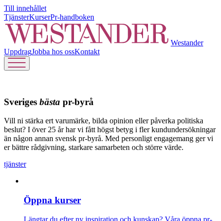
Till innehållet
Tjänster
Kurser
Pr-handboken
Westander
Uppdrag
Jobba hos oss
Kontakt
Sveriges
bästa
pr-byrå
Vill ni stärka ert varumärke, bilda opinion eller påverka politiska
beslut? I över 25 år har vi fått högst betyg i fler kundundersökningar
än någon annan svensk pr-byrå. Med personligt engagemang ger vi
er bättre rådgivning, starkare samarbeten och större värde.
tjänster
Öppna kurser
Längtar du efter ny inspiration och kunskap? Våra öppna pr-