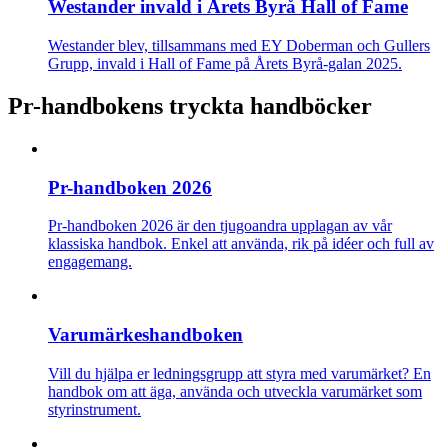
Westander invald i Årets Byrå Hall of Fame
Westander blev, tillsammans med EY Doberman och Gullers
Grupp, invald i Hall of Fame på Årets Byrå-galan 2025.
Pr-handbokens tryckta handböcker
Pr-handboken 2026
Pr-handboken 2026 är den tjugoandra upplagan av vår
klassiska handbok. Enkel att använda, rik på idéer och full av
engagemang.
Varumärkes­handboken
Vill du hjälpa er ledningsgrupp att styra med varumärket? En
handbok om att äga, använda och utveckla varumärket som
styrinstrument.