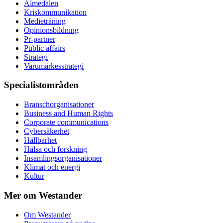
Almedalen
Kris­kommunikation
Medieträning
Opinionsbildning
Pr-partner
Public affairs
Strategi
Varumärkesstrategi
Specialistområden
Branschorganisationer
Business and Human Rights
Corporate communications
Cybersäkerhet
Hållbarhet
Hälsa och forskning
Insamlingsorganisationer
Klimat och energi
Kultur
Mer om Westander
Om Westander