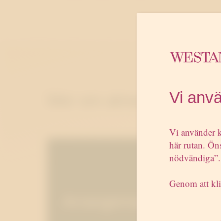
Vi anv
Mer om almedalen
Vi använder k
här rutan. Öns
nödvändiga”.
Genom att kli
Arrangemang