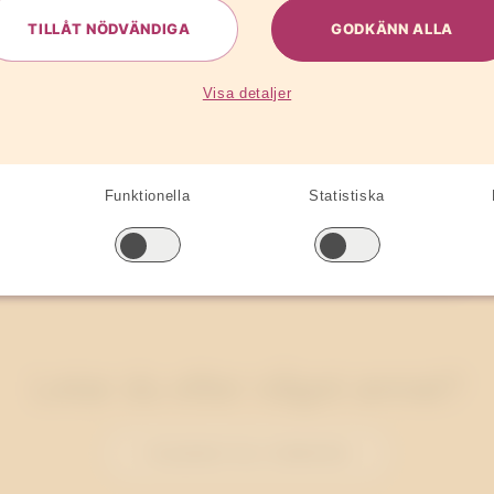
faktaunderlag
TILLÅT NÖDVÄNDIGA
GODKÄNN ALLA
Visa detaljer
Funktionella
Statistiska
Almedalsplanering
Letar du efter något annat?
TILLBAKA TILL TJÄNSTER