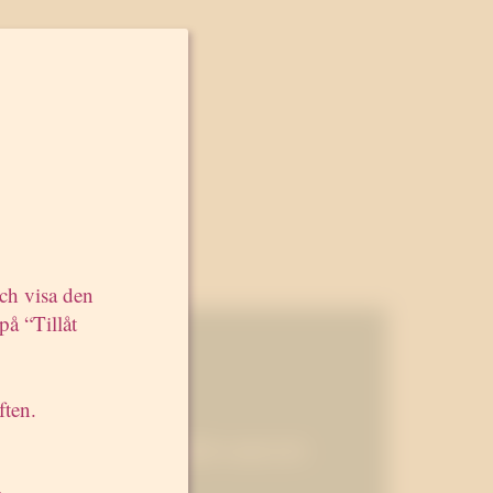
och visa den
på “Tillåt
ften.
Maximera närvaron