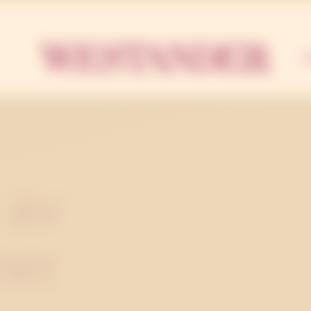
Westa
U
 av
ner