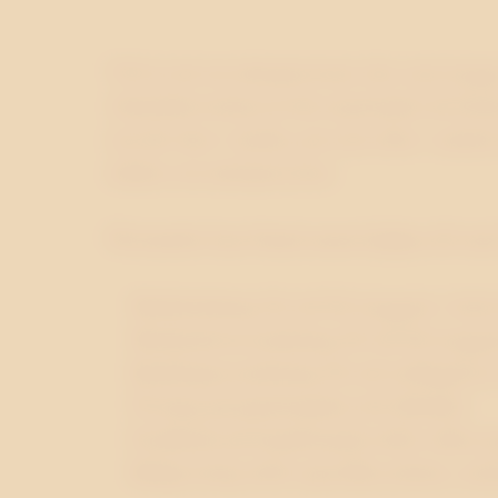
Vill ni att era talespersoner ska vara try
Almedalsveckan är det avgörande att kunn
om det sker i media, på scen eller i samt
stärker era talespersoner.
Westander kan bland annat hjälpa till med
Medieträning för att bli tryggare i inte
Moderatorscoachning för att bli trygga
Budskapscoachning för att tydliggöra e
Övning på panelsamtal och debatter
Feedback på framförande inför olika t
Rådgivning inför specifika möten, semin