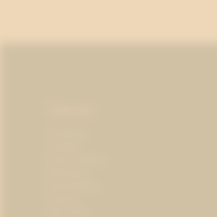
Sidfot
Tjänster
AI-ledarskap
Almedalen
Kris­kommunikation
Medieträning
Opinionsbildning
Pr-partner
Public affairs