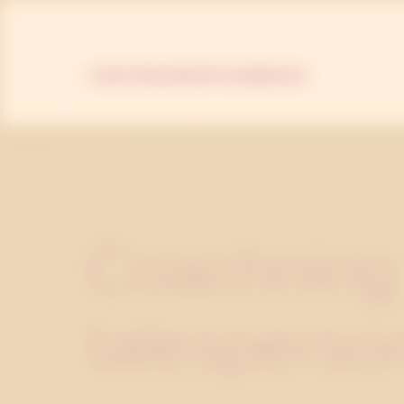
TJÄNSTER
KURSER
PR-HANDBOKEN
Coachning
talesperso