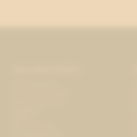
Specialistområden
Branschorganisationer
O
Business and Human Rights
P
Corporate communications
P
Cybersäkerhet
O
Hållbarhet
J
Hälsa och forskning
P
Insamlingsorganisationer
K