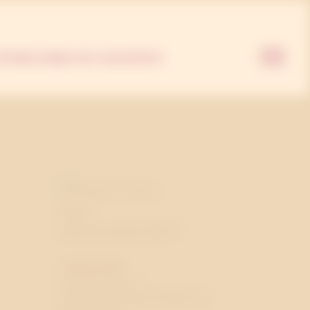
nder
PPDRAG
JOBBA HOS OSS
KONTAKT
Vill du veta mer?
JONAS BANE
SENIORKONSULT
JONAS.BANE@WESTANDER.SE