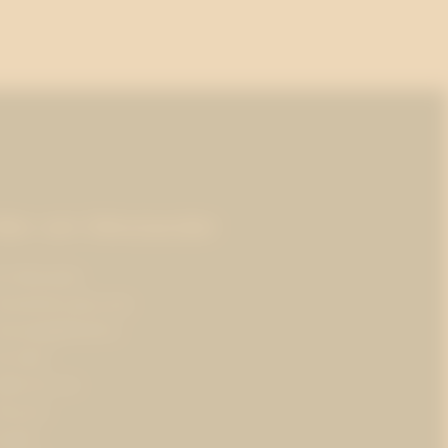
Mer om Westander
m Westander
renumerera på pr-tips
ersonuppgiftspolicy
m kakor
obba hos oss
ressrum
ontakt