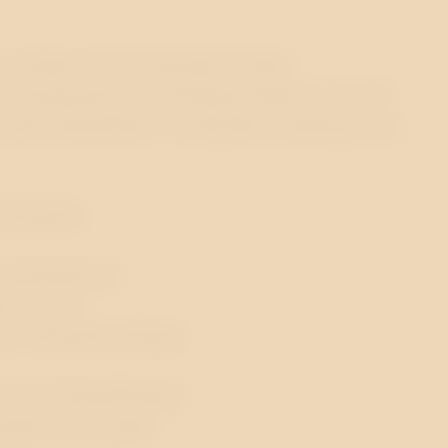
gga, tydliga och övertygande? Under
a kommunicera sitt budskap effektivt, oavsett
al med beslutsfattare. Vi erbjuder coachning som
 följande:
rvjusituationer
re på scen
ra viktigaste poänger
yper av framträdanden
arier eller utspel