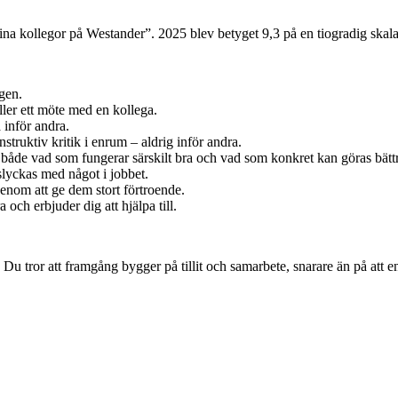
 sina kollegor på Westander”. 2025 blev betyget 9,3 på en tiogradig skala
gen.
ler ett möte med en kollega.
 inför andra.
truktiv kritik i enrum – aldrig inför andra.
både vad som fungerar särskilt bra och vad som konkret kan göras bättre
slyckas med något i jobbet.
genom att ge dem stort förtroende.
 och erbjuder dig att hjälpa till.
 Du tror att framgång bygger på tillit och samarbete, snarare än på att e