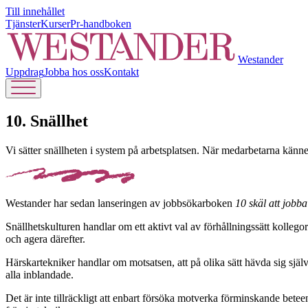
Till innehållet
Tjänster
Kurser
Pr-handboken
Westander
Uppdrag
Jobba hos oss
Kontakt
10. Snällhet
Vi sätter snällheten i system på arbetsplatsen. När medarbetarna känner
Westander har sedan lanseringen av jobbsökarboken
10 skäl att jobb
Snällhetskulturen handlar om ett aktivt val av förhållningssätt kollego
och agera därefter.
Härskartekniker handlar om motsatsen, att på olika sätt hävda sig sj
alla inblandade.
Det är inte tillräckligt att enbart försöka motverka förminskande bete