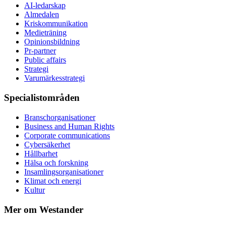
AI-ledarskap
Almedalen
Kris­kommunikation
Medieträning
Opinionsbildning
Pr-partner
Public affairs
Strategi
Varumärkesstrategi
Specialistområden
Branschorganisationer
Business and Human Rights
Corporate communications
Cybersäkerhet
Hållbarhet
Hälsa och forskning
Insamlingsorganisationer
Klimat och energi
Kultur
Mer om Westander