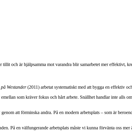
 tillit och är hjälpsamma mot varandra blir samarbetet mer effektivt, kre
a på Westander
(2011) arbetat systematiskt med att bygga en effektiv och
r emellan som kräver fokus och hårt arbete. Snällhet handlar inte alls om 
älv genom att förminska andra. På en modern arbetsplats – som är beroe
enden. På en välfungerande arbetsplats måste vi kunna förvänta oss mer 