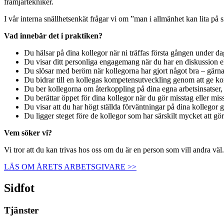
främjartekniker.
I vår interna snällhetsenkät frågar vi om ”man i allmänhet kan lita på
Vad innebär det i praktiken?
Du hälsar på dina kollegor när ni träffas första gången under da
Du visar ditt personliga engagemang när du har en diskussion el
Du slösar med beröm när kollegorna har gjort något bra – gärna
Du bidrar till en kollegas kompetensutveckling genom att ge kons
Du ber kollegorna om återkoppling på dina egna arbetsinsatser, 
Du berättar öppet för dina kollegor när du gör misstag eller mis
Du visar att du har högt ställda förväntningar på dina kollegor 
Du ligger steget före de kollegor som har särskilt mycket att göra
Vem söker vi?
Vi tror att du kan trivas hos oss om du är en person som vill andra väl.
LÄS OM ÅRETS ARBETSGIVARE >>
Sidfot
Tjänster