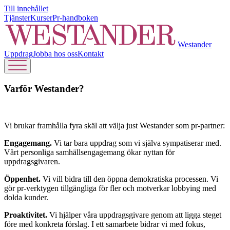
Till innehållet
Tjänster
Kurser
Pr-handboken
Westander
Uppdrag
Jobba hos oss
Kontakt
Varför Westander?
Vi brukar framhålla fyra skäl att välja just Westander som pr-partner:
Engagemang.
Vi tar bara uppdrag som vi själva sympatiserar med.
Vårt personliga samhällsengagemang ökar nyttan för
uppdragsgivaren.
Öppenhet.
Vi vill bidra till den öppna demokratiska processen. Vi
gör pr-verktygen tillgängliga för fler och motverkar lobbying med
dolda kunder.
Proaktivitet.
Vi hjälper våra uppdragsgivare genom att ligga steget
före med konkreta förslag. I ett samarbete bidrar vi med fokus,