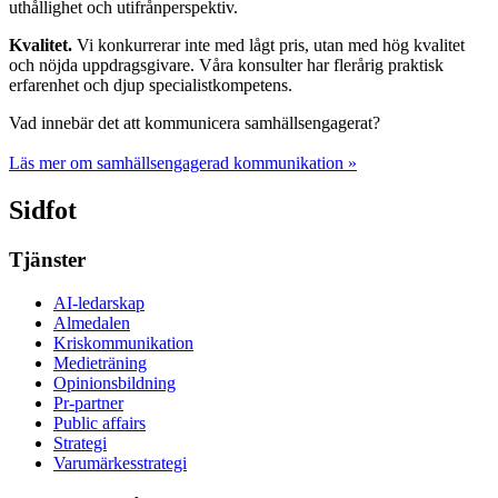
uthållighet och utifrånperspektiv.
Kvalitet.
Vi konkurrerar inte med lågt pris, utan med hög kvalitet
och nöjda uppdragsgivare. Våra konsulter har flerårig praktisk
erfarenhet och djup specialistkompetens.
Vad innebär det att kommunicera samhällsengagerat?
Läs mer om samhällsengagerad kommunikation
»
Sidfot
Tjänster
AI-ledarskap
Almedalen
Kris­kommunikation
Medieträning
Opinionsbildning
Pr-partner
Public affairs
Strategi
Varumärkesstrategi