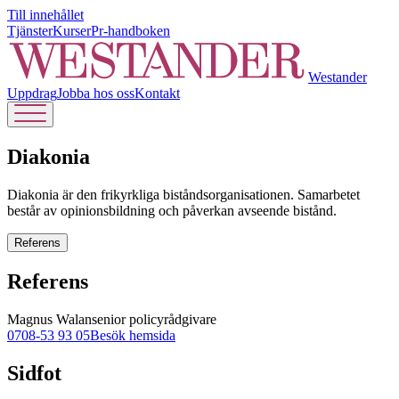
Till innehållet
Tjänster
Kurser
Pr-handboken
Westander
Uppdrag
Jobba hos oss
Kontakt
Diakonia
Diakonia är den frikyrkliga biståndsorganisationen. Samarbetet
består av opinionsbildning och påverkan avseende bistånd.
Referens
Referens
Magnus Walan
senior policyrådgivare
0708-53 93 05
Besök hemsida
Sidfot