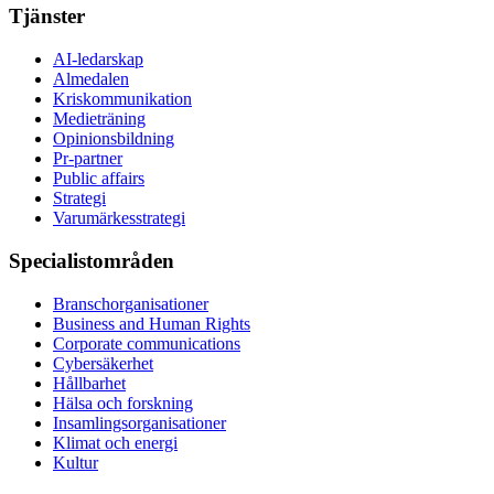
Tjänster
AI-ledarskap
Almedalen
Kris­kommunikation
Medieträning
Opinionsbildning
Pr-partner
Public affairs
Strategi
Varumärkesstrategi
Specialistområden
Branschorganisationer
Business and Human Rights
Corporate communications
Cybersäkerhet
Hållbarhet
Hälsa och forskning
Insamlingsorganisationer
Klimat och energi
Kultur