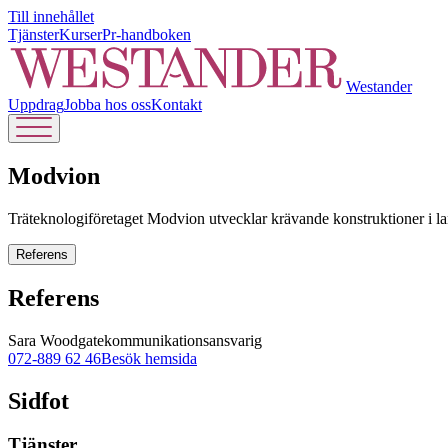
Till innehållet
Tjänster
Kurser
Pr-handboken
Westander
Uppdrag
Jobba hos oss
Kontakt
Modvion
Träteknologiföretaget Modvion utvecklar krävande konstruktioner i lam
Referens
Referens
Sara Woodgate
kommunikationsansvarig
072-889 62 46
Besök hemsida
Sidfot
Tjänster