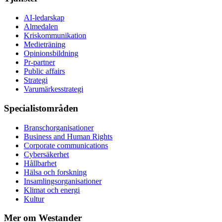
AI-ledarskap
Almedalen
Kris­kommunikation
Medieträning
Opinionsbildning
Pr-partner
Public affairs
Strategi
Varumärkesstrategi
Specialistområden
Branschorganisationer
Business and Human Rights
Corporate communications
Cybersäkerhet
Hållbarhet
Hälsa och forskning
Insamlingsorganisationer
Klimat och energi
Kultur
Mer om Westander