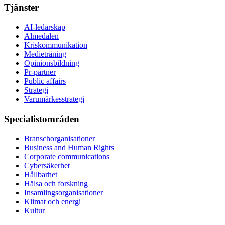
Tjänster
AI-ledarskap
Almedalen
Kris­kommunikation
Medieträning
Opinionsbildning
Pr-partner
Public affairs
Strategi
Varumärkesstrategi
Specialistområden
Branschorganisationer
Business and Human Rights
Corporate communications
Cybersäkerhet
Hållbarhet
Hälsa och forskning
Insamlingsorganisationer
Klimat och energi
Kultur