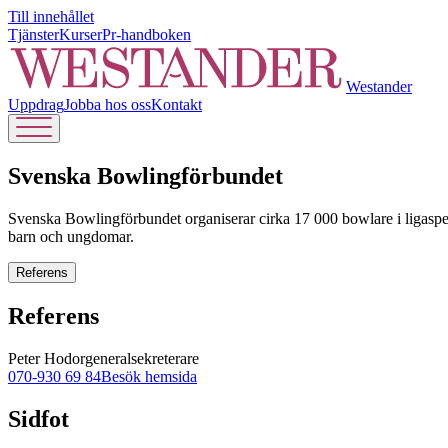
Till innehållet
Tjänster
Kurser
Pr-handboken
Westander
Uppdrag
Jobba hos oss
Kontakt
Svenska Bowlingförbundet
Svenska Bowlingförbundet organiserar cirka 17 000 bowlare i ligaspel,
barn och ungdomar.
Referens
Referens
Peter Hodor
generalsekreterare
070-930 69 84
Besök hemsida
Sidfot