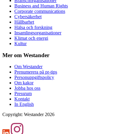
Branschorganisationer
Business and Human Rights
Corporate communications
Cybersäkerhet
Hållbarhet
Hälsa och forskning
Insamlingsorganisationer
Klimat och energi
Kultur
Mer om Westander
Om Westander
Prenumerera på pr-tips
Personuppgiftspolicy
Om kakor
Jobba hos oss
Pressrum
Kontakt
In English
Copyright
:
Westander
2026