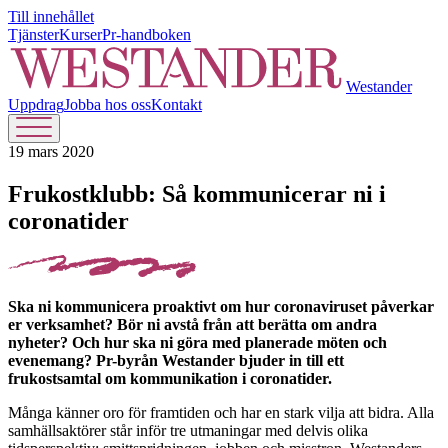
Till innehållet
Tjänster
Kurser
Pr-handboken
Westander
Uppdrag
Jobba hos oss
Kontakt
19 mars 2020
Frukostklubb: Så kommunicerar ni i
coronatider
Ska ni kommunicera proaktivt om hur coronaviruset påverkar
er verksamhet? Bör ni avstå från att berätta om andra
nyheter? Och hur ska ni göra med planerade möten och
evenemang? Pr-byrån Westander bjuder in till ett
frukostsamtal om kommunikation i coronatider.
Många känner oro för framtiden och har en stark vilja att bidra. Alla
samhällsaktörer står inför tre utmaningar med delvis olika