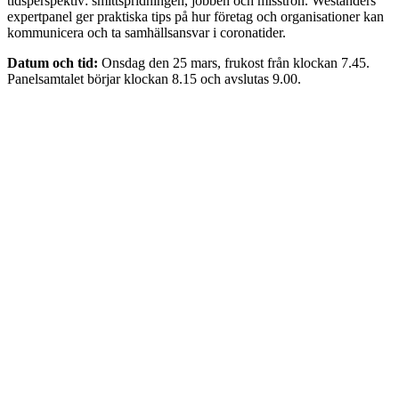
tidsperspektiv: smittspridningen, jobben och misstron. Westanders
expertpanel ger praktiska tips på hur företag och organisationer kan
kommunicera och ta samhällsansvar i coronatider.
Datum och tid:
Onsdag den 25 mars, frukost från klockan 7.45.
Panelsamtalet börjar klockan 8.15 och avslutas 9.00.