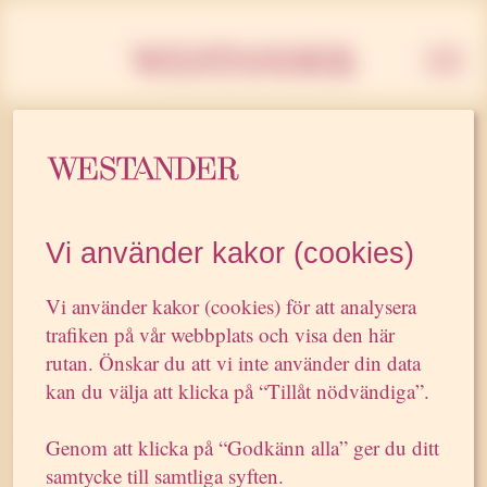
Westan
7 JULI 2011
Alkoholfria mingel…
Vi använder kakor (cookies)
Vi använder kakor (cookies) för att analysera
trafiken på vår webbplats och visa den här
”Alkoholfria mingel hett i Almedalen
rutan. Önskar du att vi inte använder din data
Alkoholfria mingel, Krisare som drar runt och Patrik
kan du välja att klicka på “Tillåt nödvändiga”.
Sjöberg. De är några av de nominerade till priset
’Hetaste i Almedalen’ som avgörs fredag morgon.
Genom att klicka på “Godkänn alla” ger du ditt
Det är pr-byrån Westander som varje år delar ut
samtycke till samtliga syften.
utmärkelsen i samband med politik- och