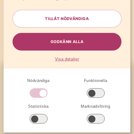
lobbyistcirkusen i Visby. Den som bäst lyckas tränga
igenom med sitt budskap och bli veckans
TILLÅT NÖDVÄNDIGA
samtalsämne har chans att vinna.”
Drugnews.nu den 7 juli 2011
GODKÄNN ALLA
Visa detaljer
Sidfot
Nödvändiga
Funktionella
Tjänster
AI-ledarskap
Statistiska
Marknadsföring
Almedalen
Kris­kommunikation
Medieträning