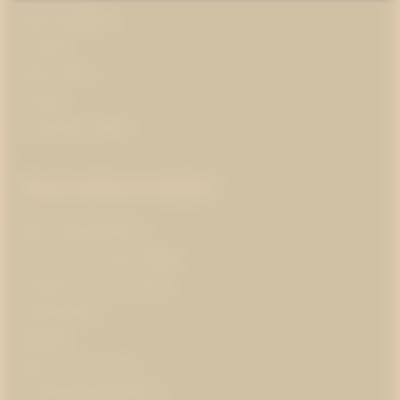
Opinionsbildning
Pr-partner
Public affairs
Strategi
Varumärkesstrategi
Specialistområden
Branschorganisationer
Business and Human Rights
Corporate communications
Cybersäkerhet
Hållbarhet
Hälsa och forskning
Insamlingsorganisationer