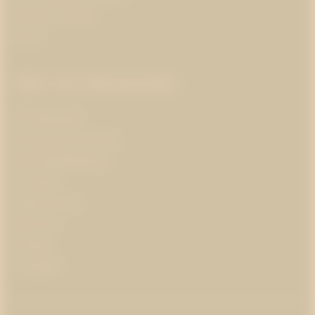
Klimat och energi
Kultur
Mer om Westander
Om Westander
Prenumerera på pr-tips
Personuppgiftspolicy
Om kakor
Jobba hos oss
Pressrum
Kontakt
In English