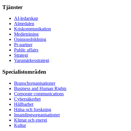
Tjänster
AI-ledarskap
Almedalen
Kris­kommunikation
Medieträning
Opinionsbildning
Pr-partner
Public affairs
Strategi
Varumärkesstrategi
Specialistområden
Branschorganisationer
Business and Human Rights
Corporate communications
Cybersäkerhet
Hållbarhet
Hälsa och forskning
Insamlingsorganisationer
Klimat och energi
Kultur