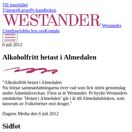
Till innehållet
Tjänster
Kurser
Pr-handboken
Westander
Uppdrag
Jobba hos oss
Kontakt
6 juli 2012
Alkoholfritt hetast i Almedalen
”Alkoholfritt hetast i Almedalen
Nu börjar sammanfattningarna över vad som fick störst genomslag
under Almedalsveckan. Först ut är Westander. Pr-byrån Westanders
utmärkelse ’Hetast i Almedalen’ går i år till Almedalsdrinken, som
lanserats av Folkrörelser mot droger.”
Dagens Media den 6 juli 2012
Sidfot