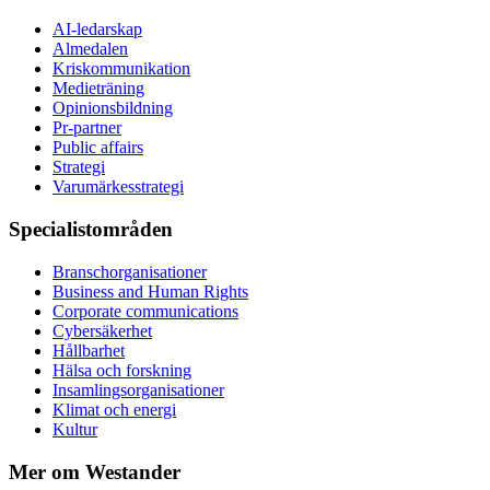
AI-ledarskap
Almedalen
Kris­kommunikation
Medieträning
Opinionsbildning
Pr-partner
Public affairs
Strategi
Varumärkesstrategi
Specialistområden
Branschorganisationer
Business and Human Rights
Corporate communications
Cybersäkerhet
Hållbarhet
Hälsa och forskning
Insamlingsorganisationer
Klimat och energi
Kultur
Mer om Westander