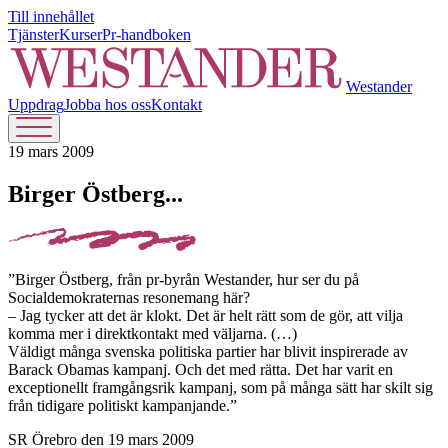
Till innehållet
Tjänster
Kurser
Pr-handboken
Westander
Uppdrag
Jobba hos oss
Kontakt
19 mars 2009
Birger Östberg...
”Birger Östberg, från pr-byrån Westander, hur ser du på
Socialdemokraternas resonemang här?
– Jag tycker att det är klokt. Det är helt rätt som de gör, att vilja
komma mer i direktkontakt med väljarna. (…)
Väldigt många svenska politiska partier har blivit inspirerade av
Barack Obamas kampanj. Och det med rätta. Det har varit en
exceptionellt framgångsrik kampanj, som på många sätt har skilt sig
från tidigare politiskt kampanjande.”
SR Örebro den 19 mars 2009