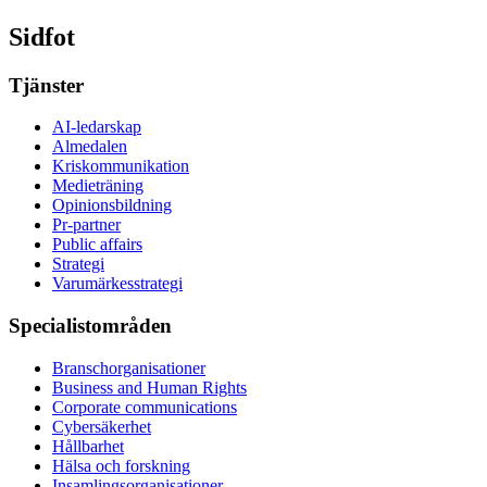
Sidfot
Tjänster
AI-ledarskap
Almedalen
Kris­kommunikation
Medieträning
Opinionsbildning
Pr-partner
Public affairs
Strategi
Varumärkesstrategi
Specialistområden
Branschorganisationer
Business and Human Rights
Corporate communications
Cybersäkerhet
Hållbarhet
Hälsa och forskning
Insamlingsorganisationer