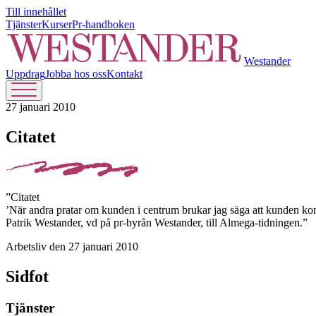
Till innehållet
Tjänster
Kurser
Pr-handboken
Westander
Uppdrag
Jobba hos oss
Kontakt
27 januari 2010
Citatet
”Citatet
’När andra pratar om kunden i centrum brukar jag säga att kunden k
Patrik Westander, vd på pr-byrån Westander, till Almega-tidningen.”
Arbetsliv den 27 januari 2010
Sidfot
Tjänster