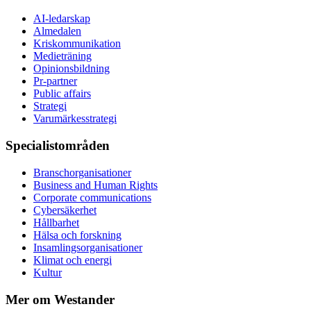
AI-ledarskap
Almedalen
Kris­kommunikation
Medieträning
Opinionsbildning
Pr-partner
Public affairs
Strategi
Varumärkesstrategi
Specialistområden
Branschorganisationer
Business and Human Rights
Corporate communications
Cybersäkerhet
Hållbarhet
Hälsa och forskning
Insamlingsorganisationer
Klimat och energi
Kultur
Mer om Westander