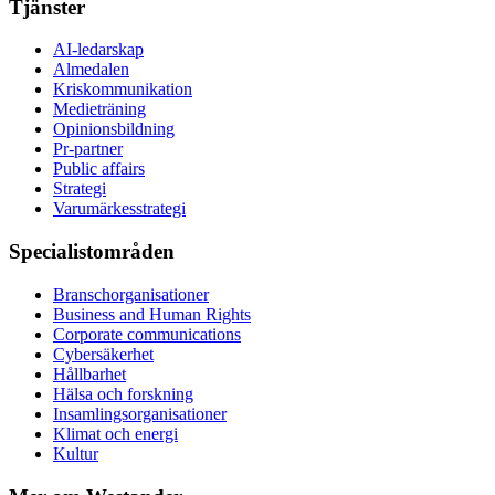
Tjänster
AI-ledarskap
Almedalen
Kris­kommunikation
Medieträning
Opinionsbildning
Pr-partner
Public affairs
Strategi
Varumärkesstrategi
Specialistområden
Branschorganisationer
Business and Human Rights
Corporate communications
Cybersäkerhet
Hållbarhet
Hälsa och forskning
Insamlingsorganisationer
Klimat och energi
Kultur