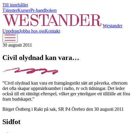
Till innehållet
Tjänster
Kurser
Pr-handboken
Westander
Uppdrag
Jobba hos oss
Kontakt
30 augusti 2011
Civil olydnad kan vara…
”Civil olydnad kan vara ett framgångsrikt sätt att påverka, eftersom
det ofta skapar uppmärksamhet i radio, tv och tidningar. Det leder
också till ett rättsligt efterspel, vilket ger ytterligare ett tillfälle att föra
fram budskapet.”
Birger Östberg i Rakt på sak, SR P4 Örebro den 30 augusti 2011
Sidfot