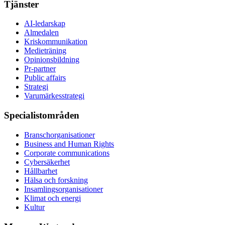
Tjänster
AI-ledarskap
Almedalen
Kris­kommunikation
Medieträning
Opinionsbildning
Pr-partner
Public affairs
Strategi
Varumärkesstrategi
Specialistområden
Branschorganisationer
Business and Human Rights
Corporate communications
Cybersäkerhet
Hållbarhet
Hälsa och forskning
Insamlingsorganisationer
Klimat och energi
Kultur