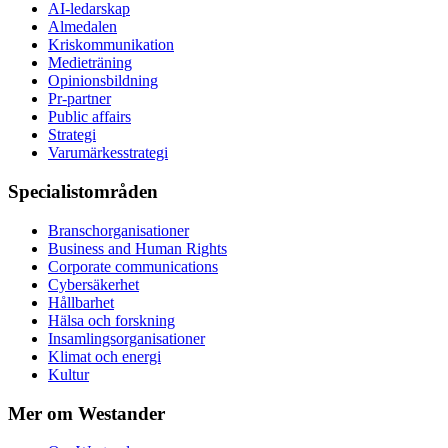
AI-ledarskap
Almedalen
Kris­kommunikation
Medieträning
Opinionsbildning
Pr-partner
Public affairs
Strategi
Varumärkesstrategi
Specialistområden
Branschorganisationer
Business and Human Rights
Corporate communications
Cybersäkerhet
Hållbarhet
Hälsa och forskning
Insamlingsorganisationer
Klimat och energi
Kultur
Mer om Westander