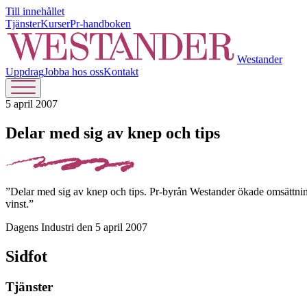
Till innehållet
Tjänster
Kurser
Pr-handboken
Westander
Uppdrag
Jobba hos oss
Kontakt
5 april 2007
Delar med sig av knep och tips
”Delar med sig av knep och tips. Pr-byrån Westander ökade omsättningen
vinst.”
Dagens Industri den 5 april 2007
Sidfot
Tjänster