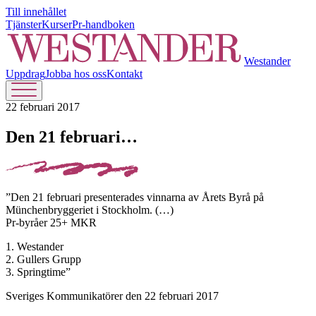
Till innehållet
Tjänster
Kurser
Pr-handboken
Westander
Uppdrag
Jobba hos oss
Kontakt
22 februari 2017
Den 21 februari…
”Den 21 februari presenterades vinnarna av Årets Byrå på
Münchenbryggeriet i Stockholm. (…)
Pr-byråer 25+ MKR
1. Westander
2. Gullers Grupp
3. Springtime”
Sveriges Kommunikatörer den 22 februari 2017