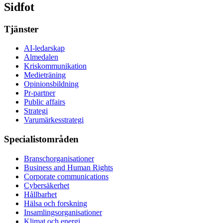
Sidfot
Tjänster
AI-ledarskap
Almedalen
Kris­kommunikation
Medieträning
Opinionsbildning
Pr-partner
Public affairs
Strategi
Varumärkesstrategi
Specialistområden
Branschorganisationer
Business and Human Rights
Corporate communications
Cybersäkerhet
Hållbarhet
Hälsa och forskning
Insamlingsorganisationer
Klimat och energi