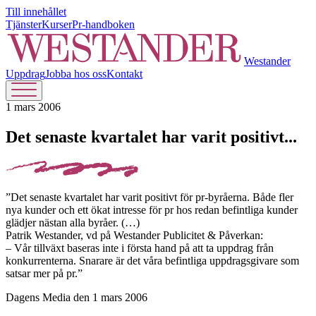
Till innehållet
Tjänster
Kurser
Pr-handboken
Westander
Uppdrag
Jobba hos oss
Kontakt
1 mars 2006
Det senaste kvartalet har varit positivt...
”Det senaste kvartalet har varit positivt för pr-byråerna. Både fler
nya kunder och ett ökat intresse för pr hos redan befintliga kunder
glädjer nästan alla byråer. (…)
Patrik Westander, vd på Westander Publicitet & Påverkan:
– Vår tillväxt baseras inte i första hand på att ta uppdrag från
konkurrenterna. Snarare är det våra befintliga uppdragsgivare som
satsar mer på pr.”
Dagens Media den 1 mars 2006