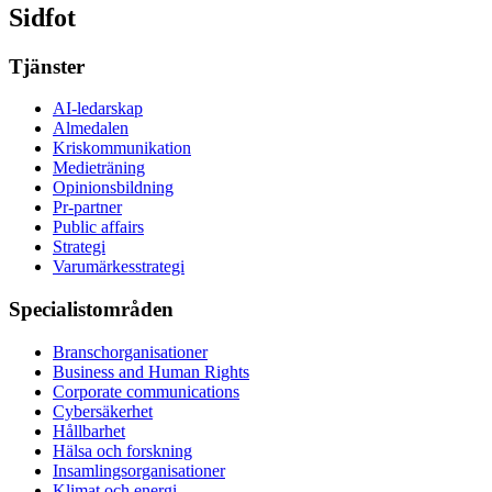
Sidfot
Tjänster
AI-ledarskap
Almedalen
Kris­kommunikation
Medieträning
Opinionsbildning
Pr-partner
Public affairs
Strategi
Varumärkesstrategi
Specialistområden
Branschorganisationer
Business and Human Rights
Corporate communications
Cybersäkerhet
Hållbarhet
Hälsa och forskning
Insamlingsorganisationer
Klimat och energi