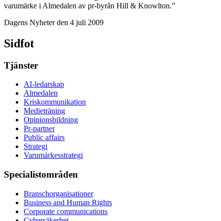
varumärke i Almedalen av pr-byrån Hill & Knowlton.”
Dagens Nyheter den 4 juli 2009
Sidfot
Tjänster
AI-ledarskap
Almedalen
Kris­kommunikation
Medieträning
Opinionsbildning
Pr-partner
Public affairs
Strategi
Varumärkesstrategi
Specialistområden
Branschorganisationer
Business and Human Rights
Corporate communications
Cybersäkerhet