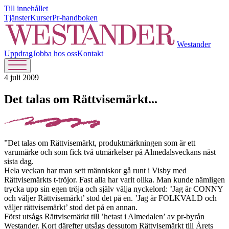
Till innehållet
Tjänster
Kurser
Pr-handboken
Westander
Uppdrag
Jobba hos oss
Kontakt
4 juli 2009
Det talas om Rättvisemärkt...
”Det talas om Rättvisemärkt, produktmärkningen som är ett
varumärke och som fick två utmärkelser på Almedalsveckans näst
sista dag.
Hela veckan har man sett människor gå runt i Visby med
Rättvisemärkts t-tröjor. Fast alla har varit olika. Man kunde nämligen
trycka upp sin egen tröja och själv välja nyckelord: ’Jag är CONNY
och väljer Rättvisemärkt’ stod det på en. ’Jag är FOLKVALD och
väljer rättvisemärkt’ stod det på en annan.
Först utsågs Rättvisemärkt till ’hetast i Almedalen’ av pr-byrån
Westander. Kort därefter utsågs dessutom Rättvisemärkt till Årets