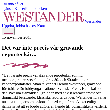
Till innehållet
Tjänster
Kurser
Pr-handboken
Westander
Uppdrag
Jobba hos oss
Kontakt
15 november 2001
Det var inte precis vår grävande
reporterkår...
”Det var inte precis vår grävande reporterkår som för
medborgarintressets räkning drev 80- och 90-talens stora
vapenexportaffärer. Snarare var det Henrik Westander, grävande
företrädare för lobbyorganisationen Svenska Freds. Han skakade
den svenska självbilden i grunden med envist researcharbete och
dramatiskt berättande: klassiska reporterdygder. Westander förvaltar
nu sina talanger som pr-konsult med egen firma (vilket enligt det
gamla sättet att se borde utgöra en fiende till journalistikens värden).