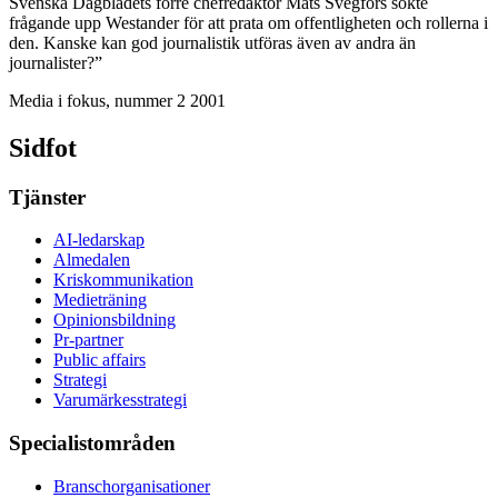
Svenska Dagbladets förre chefredaktör Mats Svegfors sökte
frågande upp Westander för att prata om offentligheten och rollerna i
den. Kanske kan god journalistik utföras även av andra än
journalister?”
Media i fokus, nummer 2 2001
Sidfot
Tjänster
AI-ledarskap
Almedalen
Kris­kommunikation
Medieträning
Opinionsbildning
Pr-partner
Public affairs
Strategi
Varumärkesstrategi
Specialistområden
Branschorganisationer