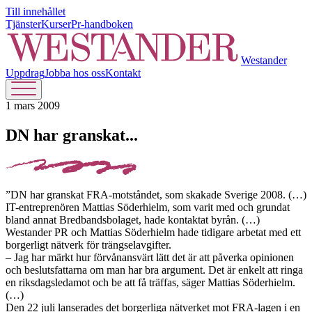
Till innehållet
Tjänster
Kurser
Pr-handboken
Westander
Uppdrag
Jobba hos oss
Kontakt
1 mars 2009
DN har granskat...
”DN har granskat FRA-motståndet, som skakade Sverige 2008. (…)
IT-entreprenören Mattias Söderhielm, som varit med och grundat
bland annat Bredbandsbolaget, hade kontaktat byrån. (…)
Westander PR och Mattias Söderhielm hade tidigare arbetat med ett
borgerligt nätverk för trängselavgifter.
– Jag har märkt hur förvånansvärt lätt det är att påverka opinionen
och beslutsfattarna om man har bra argument. Det är enkelt att ringa
en riksdagsledamot och be att få träffas, säger Mattias Söderhielm.
(…)
Den 22 juli lanserades det borgerliga nätverket mot FRA-lagen i en