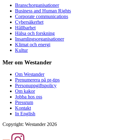
Branschorganisationer
Business and Human Rights
Corporate communications
Cybersäkerhet
Hållbarhet
Hälsa och forskning
Insamlingsorganisationer
Klimat och energi
Kultur
Mer om Westander
Om Westander
Prenumerera på pr-tips
Personuppgiftspolicy
Om kakor
Jobba hos oss
Pressrum
Kontakt
In English
Copyright
:
Westander
2026