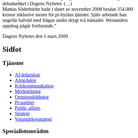
debattartikel i Dagens Nyheter. (…)
Mattias Söderhielm hade i slutet av november 2008 betalat 354.000
kronor inklusive moms för pr-byråns tjänster. Själv arbetade han
ungefär halvtid med frågan under drygt två månader. Westanders
uppdrag pågår fortfarande.”
Dagens Nyheter den 1 mars 2009
Sidfot
Tjänster
AI-ledarskap
Almedalen
Kris­kommunikation
Medieträning
Opinionsbildning
Pr-partner
Public affairs
Strategi
Varumärkesstrategi
Specialistområden