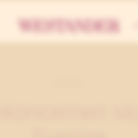
Westa
U
2 MARS 2006
koncernen stor
Sverige