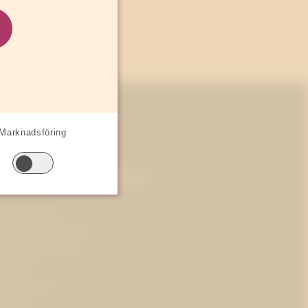
Marknadsföring
Mer om Westander
m Westander
renumerera på pr-tips
ersonuppgiftspolicy
m kakor
obba hos oss
ressrum