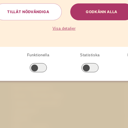
é den 2 mars 2006
TILLÅT NÖDVÄNDIGA
GODKÄNN ALLA
Visa detaljer
Funktionella
Statistiska
Specialistområden
Branschorganisationer
O
Business and Human Rights
P
Corporate communications
P
Cybersäkerhet
O
Hållbarhet
J
Hälsa och forskning
P