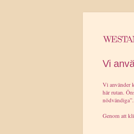
”Edelm
byråer
– Jag 
Vi anv
man få
– Vi s
inrikt
Vi använder k
Pontus
här rutan. Öns
nödvändiga”.
På lis
att ar
Genom att kli
Westan