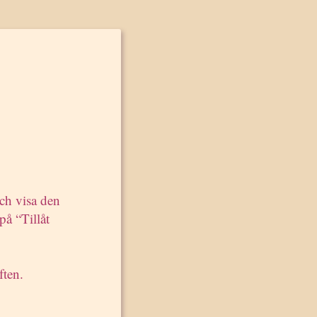
pr-
te vad
 är
ger
och visa den
på “Tillåt
ad på
ll
ften.