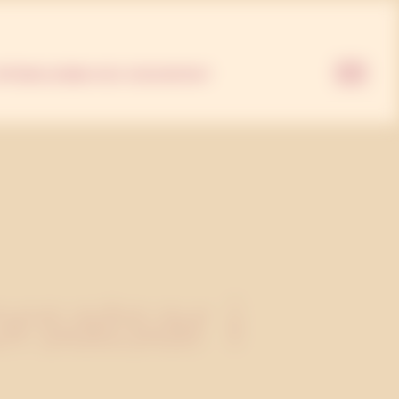
nder
PPDRAG
JOBBA HOS OSS
KONTAKT
satsar i