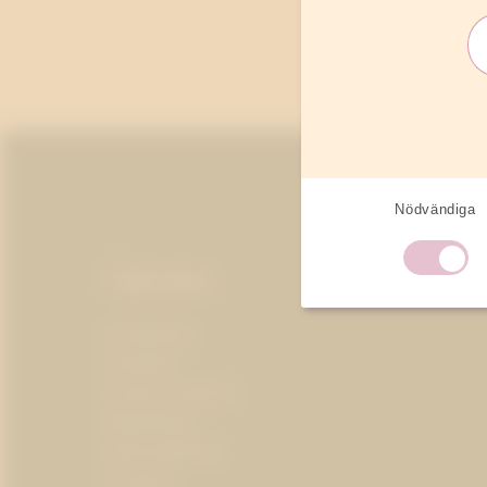
Resum
Sidfot
Nödvändiga
Tjänster
AI-ledarskap
Almedalen
Kris­kommunikation
Medieträning
Opinionsbildning
Pr-partner