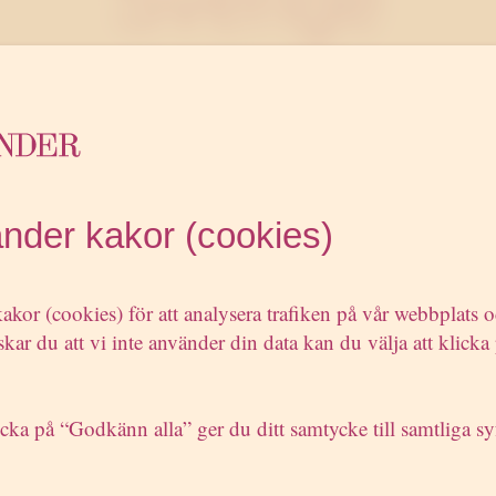
ankoncernen storsatsar i Sverige. Inom kort ska två 
 köpas. Nätverket har uteslutit att växa organiskt.
tycker det är osäkert att växa organiskt för man vet in
änder kakor (cookies)
r, säger Edelman Ufos vd Pontus Nyström. (…)
öker en byrå som är specialiserad på hälsa och en som
ad på corporate communications och public affairs, sä
akor (cookies) för att analysera trafiken på vår webbplats 
 Nyström.
kar du att vi inte använder din data kan du välja att klicka 
tan över byråer står bland andra Mix PR som är inrikt
beta mot läkemedelsbolag. Dessutom har ett bud gått ti
cka på “Godkänn alla” ger du ditt samtycke till samtliga sy
der som tackade nej.”