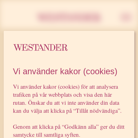
Westan
13 JULI 2007
En kyss blev hetast i
Vi använder kakor (cookies)
Almedalen
Vi använder kakor (cookies) för att analysera
trafiken på vår webbplats och visa den här
rutan. Önskar du att vi inte använder din data
”En kyss blev hetast i Almedalen (…)
kan du välja att klicka på “Tillåt nödvändiga”.
– En klockren vinnare. Sören Andersson och Daniel
Juvas lät en stor händelse i privatlivet bli till ett
Genom att klicka på “Godkänn alla” ger du ditt
kraftfullt politiskt ställningstagande i en högaktuell
samtycke till samtliga syften.