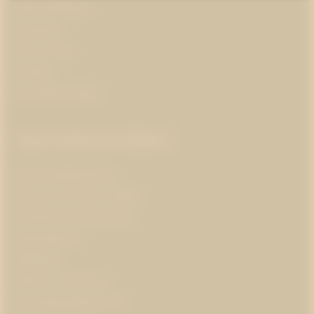
Opinionsbildning
Pr-partner
Public affairs
Strategi
Varumärkesstrategi
Specialistområden
Branschorganisationer
Business and Human Rights
Corporate communications
Cybersäkerhet
Hållbarhet
Hälsa och forskning
Insamlingsorganisationer