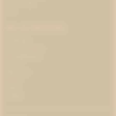
Klimat och energi
Kultur
Mer om Westander
Om Westander
Prenumerera på pr-tips
Personuppgiftspolicy
Om kakor
Jobba hos oss
Pressrum
Kontakt
In English