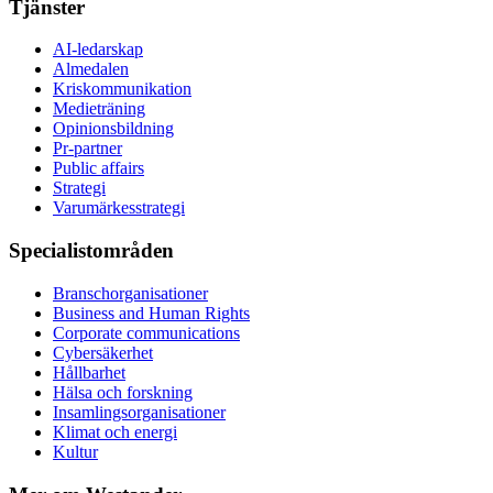
Tjänster
AI-ledarskap
Almedalen
Kris­kommunikation
Medieträning
Opinionsbildning
Pr-partner
Public affairs
Strategi
Varumärkesstrategi
Specialistområden
Branschorganisationer
Business and Human Rights
Corporate communications
Cybersäkerhet
Hållbarhet
Hälsa och forskning
Insamlingsorganisationer
Klimat och energi
Kultur