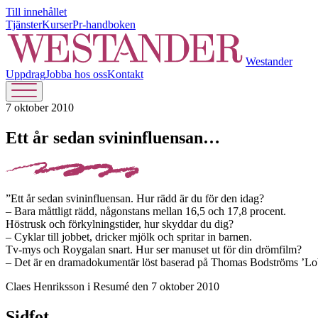
Till innehållet
Tjänster
Kurser
Pr-handboken
Westander
Uppdrag
Jobba hos oss
Kontakt
7 oktober 2010
Ett år sedan svininfluensan…
”Ett år sedan svininfluensan. Hur rädd är du för den idag?
– Bara måttligt rädd, någonstans mellan 16,5 och 17,8 procent.
Höstrusk och förkylningstider, hur skyddar du dig?
– Cyklar till jobbet, dricker mjölk och spritar in barnen.
Tv-mys och Roygalan snart. Hur ser manuset ut för din drömfilm?
– Det är en dramadokumentär löst baserad på Thomas Bodströms ’Lob
Claes Henriksson i Resumé den 7 oktober 2010
Sidfot