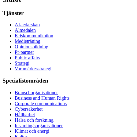
Tjänster
AI-ledarskap
Almedalen
Kris­kommunikation
Medieträning
Opinionsbildning
Pr-partner
Public affairs
Strategi
Varumärkesstrategi
Specialistområden
Branschorganisationer
Business and Human Rights
Corporate communications
Cybersäkerhet
Hållbarhet
Hälsa och forskning
Insamlingsorganisationer
Klimat och energi
Kultur