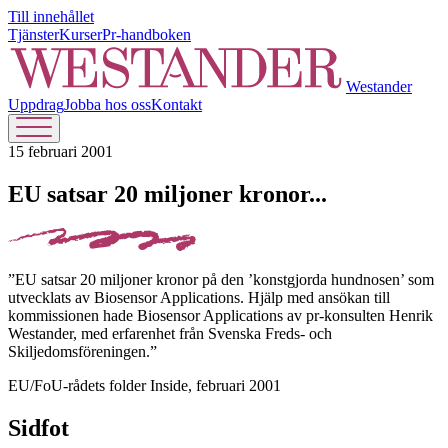
Till innehållet
Tjänster
Kurser
Pr-handboken
Westander
Uppdrag
Jobba hos oss
Kontakt
15 februari 2001
EU satsar 20 miljoner kronor...
”EU satsar 20 miljoner kronor på den ’konstgjorda hundnosen’ som
utvecklats av Biosensor Applications. Hjälp med ansökan till
kommissionen hade Biosensor Applications av pr-konsulten Henrik
Westander, med erfarenhet från Svenska Freds- och
Skiljedomsföreningen.”
EU/FoU-rådets folder Inside, februari 2001
Sidfot