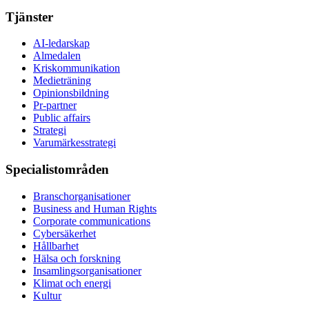
Tjänster
AI-ledarskap
Almedalen
Kris­kommunikation
Medieträning
Opinionsbildning
Pr-partner
Public affairs
Strategi
Varumärkesstrategi
Specialistområden
Branschorganisationer
Business and Human Rights
Corporate communications
Cybersäkerhet
Hållbarhet
Hälsa och forskning
Insamlingsorganisationer
Klimat och energi
Kultur