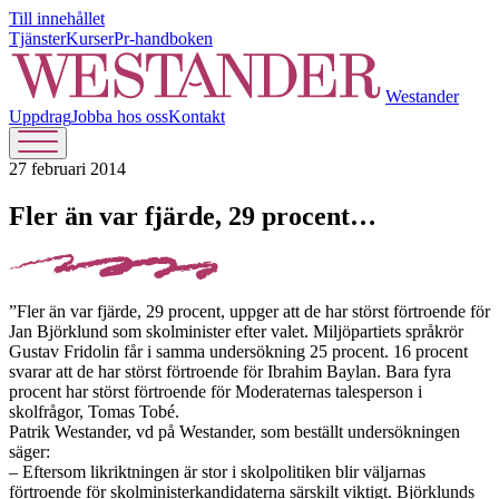
Till innehållet
Tjänster
Kurser
Pr-handboken
Westander
Uppdrag
Jobba hos oss
Kontakt
27 februari 2014
Fler än var fjärde, 29 procent…
”Fler än var fjärde, 29 procent, uppger att de har störst förtroende för
Jan Björklund som skolminister efter valet. Miljöpartiets språkrör
Gustav Fridolin får i samma undersökning 25 procent. 16 procent
svarar att de har störst förtroende för Ibrahim Baylan. Bara fyra
procent har störst förtroende för Moderaternas talesperson i
skolfrågor, Tomas Tobé.
Patrik Westander, vd på Westander, som beställt undersökningen
säger:
– Eftersom likriktningen är stor i skolpolitiken blir väljarnas
förtroende för skolministerkandidaterna särskilt viktigt. Björklunds