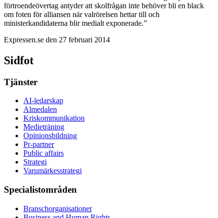
förtroendeövertag antyder att skolfrågan inte behöver bli en black
om foten för alliansen när valrörelsen hettar till och
ministerkandidaterna blir medialt exponerade.”
Expressen.se den 27 februari 2014
Sidfot
Tjänster
AI-ledarskap
Almedalen
Kris­kommunikation
Medieträning
Opinionsbildning
Pr-partner
Public affairs
Strategi
Varumärkesstrategi
Specialistområden
Branschorganisationer
Business and Human Rights