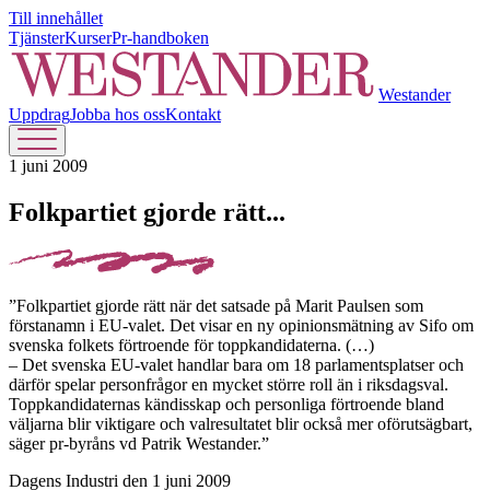
Till innehållet
Tjänster
Kurser
Pr-handboken
Westander
Uppdrag
Jobba hos oss
Kontakt
1 juni 2009
Folkpartiet gjorde rätt...
”Folkpartiet gjorde rätt när det satsade på Marit Paulsen som
förstanamn i EU-valet. Det visar en ny opinionsmätning av Sifo om
svenska folkets förtroende för toppkandidaterna. (…)
– Det svenska EU-valet handlar bara om 18 parlamentsplatser och
därför spelar personfrågor en mycket större roll än i riksdagsval.
Toppkandidaternas kändisskap och personliga förtroende bland
väljarna blir viktigare och valresultatet blir också mer oförutsägbart,
säger pr-byråns vd Patrik Westander.”
Dagens Industri den 1 juni 2009