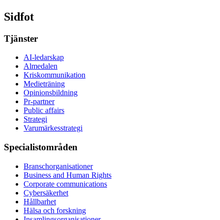
Sidfot
Tjänster
AI-ledarskap
Almedalen
Kris­kommunikation
Medieträning
Opinionsbildning
Pr-partner
Public affairs
Strategi
Varumärkesstrategi
Specialistområden
Branschorganisationer
Business and Human Rights
Corporate communications
Cybersäkerhet
Hållbarhet
Hälsa och forskning
Insamlingsorganisationer