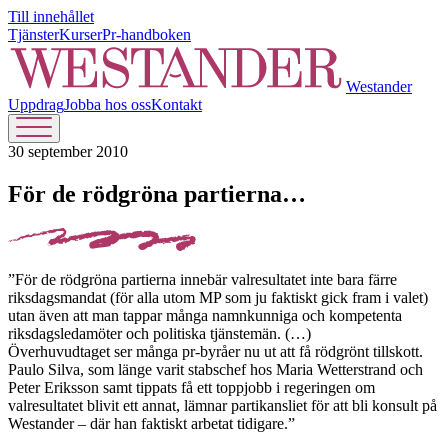
Till innehållet
Tjänster
Kurser
Pr-handboken
Westander
Uppdrag
Jobba hos oss
Kontakt
30 september 2010
För de rödgröna partierna…
”För de rödgröna partierna innebär valresultatet inte bara färre
riksdagsmandat (för alla utom MP som ju faktiskt gick fram i valet)
utan även att man tappar många namnkunniga och kompetenta
riksdagsledamöter och politiska tjänstemän. (…)
Överhuvudtaget ser många pr-byråer nu ut att få rödgrönt tillskott.
Paulo Silva, som länge varit stabschef hos Maria Wetterstrand och
Peter Eriksson samt tippats få ett toppjobb i regeringen om
valresultatet blivit ett annat, lämnar partikansliet för att bli konsult på
Westander – där han faktiskt arbetat tidigare.”