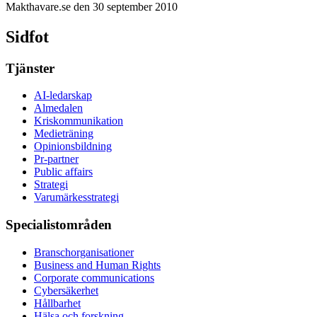
Makthavare.se den 30 september 2010
Sidfot
Tjänster
AI-ledarskap
Almedalen
Kris­kommunikation
Medieträning
Opinionsbildning
Pr-partner
Public affairs
Strategi
Varumärkesstrategi
Specialistområden
Branschorganisationer
Business and Human Rights
Corporate communications
Cybersäkerhet
Hållbarhet
Hälsa och forskning