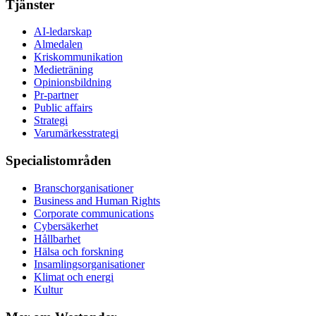
Tjänster
AI-ledarskap
Almedalen
Kris­kommunikation
Medieträning
Opinionsbildning
Pr-partner
Public affairs
Strategi
Varumärkesstrategi
Specialistområden
Branschorganisationer
Business and Human Rights
Corporate communications
Cybersäkerhet
Hållbarhet
Hälsa och forskning
Insamlingsorganisationer
Klimat och energi
Kultur