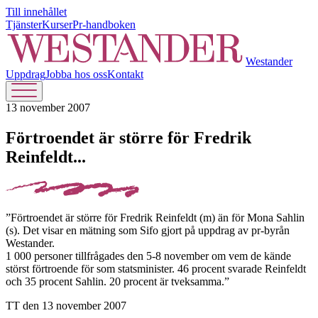
Till innehållet
Tjänster
Kurser
Pr-handboken
Westander
Uppdrag
Jobba hos oss
Kontakt
13 november 2007
Förtroendet är större för Fredrik
Reinfeldt...
”Förtroendet är större för Fredrik Reinfeldt (m) än för Mona Sahlin
(s). Det visar en mätning som Sifo gjort på uppdrag av pr-byrån
Westander.
1 000 personer tillfrågades den 5-8 november om vem de kände
störst förtroende för som statsminister. 46 procent svarade Reinfeldt
och 35 procent Sahlin. 20 procent är tveksamma.”
TT den 13 november 2007