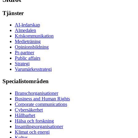
Tjänster
AI-ledarskap
Almedalen
Kris­kommunikation
Medieträning
Opinionsbildning
Pr-partner
Public affairs
Strategi
Varumärkesstrategi
Specialistområden
Branschorganisationer
Business and Human Rights
Corporate communications
Cybersäkerhet
Hållbarhet
Hälsa och forskning
Insamlingsorganisationer
Klimat och energi
Kultur