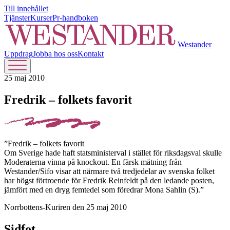
Till innehållet
Tjänster
Kurser
Pr-handboken
Westander
Uppdrag
Jobba hos oss
Kontakt
25 maj 2010
Fredrik – folkets favorit
”Fredrik – folkets favorit
Om Sverige hade haft statsministerval i stället för riksdagsval skulle
Moderaterna vinna på knockout. En färsk mätning från
Westander/Sifo visar att närmare två tredjedelar av svenska folket
har högst förtroende för Fredrik Reinfeldt på den ledande posten,
jämfört med en dryg femtedel som föredrar Mona Sahlin (S).”
Norrbottens-Kuriren den 25 maj 2010
Sidfot