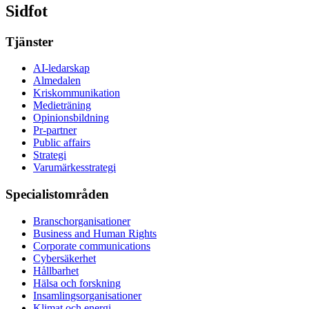
Sidfot
Tjänster
AI-ledarskap
Almedalen
Kris­kommunikation
Medieträning
Opinionsbildning
Pr-partner
Public affairs
Strategi
Varumärkesstrategi
Specialistområden
Branschorganisationer
Business and Human Rights
Corporate communications
Cybersäkerhet
Hållbarhet
Hälsa och forskning
Insamlingsorganisationer
Klimat och energi