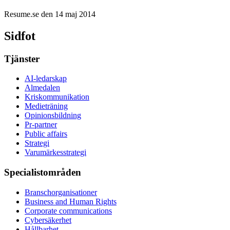
Resume.se den 14 maj 2014
Sidfot
Tjänster
AI-ledarskap
Almedalen
Kris­kommunikation
Medieträning
Opinionsbildning
Pr-partner
Public affairs
Strategi
Varumärkesstrategi
Specialistområden
Branschorganisationer
Business and Human Rights
Corporate communications
Cybersäkerhet
Hållbarhet