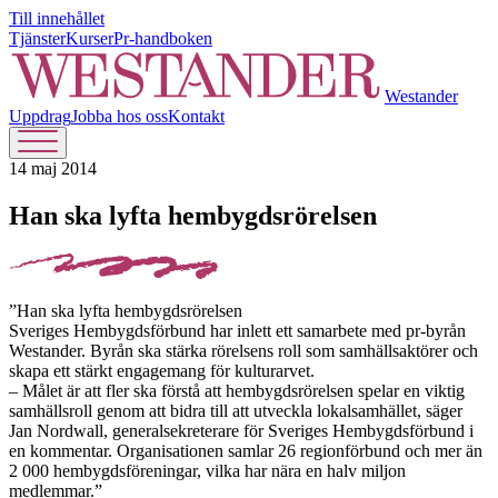
Till innehållet
Tjänster
Kurser
Pr-handboken
Westander
Uppdrag
Jobba hos oss
Kontakt
14 maj 2014
Han ska lyfta hembygdsrörelsen
”Han ska lyfta hembygdsrörelsen
Sveriges Hembygdsförbund har inlett ett samarbete med pr-byrån
Westander. Byrån ska stärka rörelsens roll som samhällsaktörer och
skapa ett stärkt engagemang för kulturarvet.
– Målet är att fler ska förstå att hembygdsrörelsen spelar en viktig
samhällsroll genom att bidra till att utveckla lokalsamhället, säger
Jan Nordwall, generalsekreterare för Sveriges Hembygdsförbund i
en kommentar. Organisationen samlar 26 regionförbund och mer än
2 000 hembygdsföreningar, vilka har nära en halv miljon
medlemmar.”