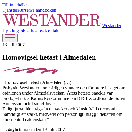
Till innehållet
Tjänster
Kurser
Pr-handboken
Westander
Uppdrag
Jobba hos oss
Kontakt
13 juli 2007
Homovigsel hetast i Almedalen
”Homovigsel hetast i Almedalen (…)
Pr-byrån Westander korar årligen vinnare och förlorare i slaget om
opinionen under Almedalsveckan. Årets hetaste snackis var
bröllopet i S:ta Karins kyrkoruin mellan RFSL:s ordförande Sören
Andersson och Daniel Juvas.
Enligt juryn blev vigseln en vacker och känslofylld ceremoni.
Samtidigt ett starkt, medvetet och personligt inlägg i debatten om
könsneutrala äktenskap.”
Tv4nyheterna.se den 13 juli 2007