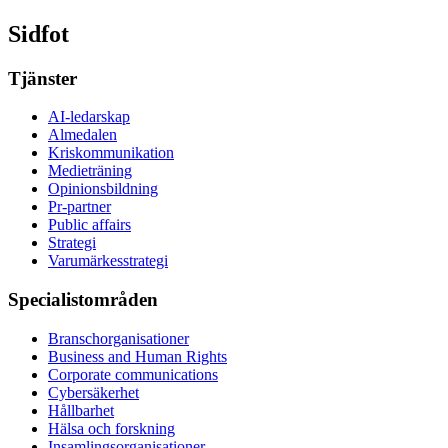
Sidfot
Tjänster
AI-ledarskap
Almedalen
Kris­kommunikation
Medieträning
Opinionsbildning
Pr-partner
Public affairs
Strategi
Varumärkesstrategi
Specialistområden
Branschorganisationer
Business and Human Rights
Corporate communications
Cybersäkerhet
Hållbarhet
Hälsa och forskning
Insamlingsorganisationer