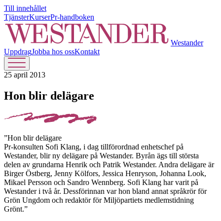
Till innehållet
Tjänster
Kurser
Pr-handboken
Westander
Uppdrag
Jobba hos oss
Kontakt
25 april 2013
Hon blir delägare
”Hon blir delägare
Pr-konsulten Sofi Klang, i dag tillförordnad enhetschef på
Westander, blir ny delägare på Westander. Byrån ägs till största
delen av grundarna Henrik och Patrik Westander. Andra delägare är
Birger Östberg, Jenny Kölfors, Jessica Henryson, Johanna Look,
Mikael Persson och Sandro Wennberg. Sofi Klang har varit på
Westander i två år. Dessförinnan var hon bland annat språkrör för
Grön Ungdom och redaktör för Miljöpartiets medlemstidning
Grönt.”