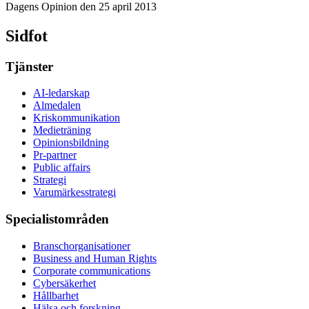
Dagens Opinion den 25 april 2013
Sidfot
Tjänster
AI-ledarskap
Almedalen
Kris­kommunikation
Medieträning
Opinionsbildning
Pr-partner
Public affairs
Strategi
Varumärkesstrategi
Specialistområden
Branschorganisationer
Business and Human Rights
Corporate communications
Cybersäkerhet
Hållbarhet
Hälsa och forskning