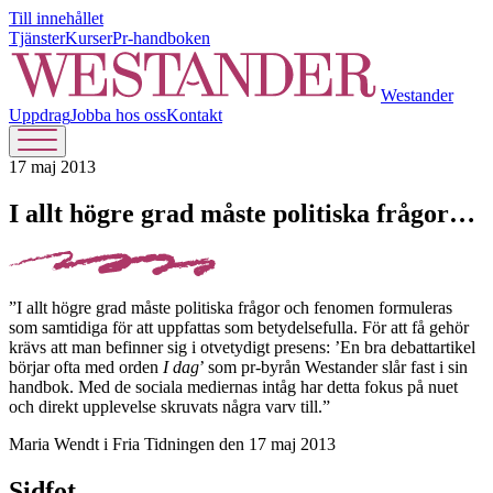
Till innehållet
Tjänster
Kurser
Pr-handboken
Westander
Uppdrag
Jobba hos oss
Kontakt
17 maj 2013
I allt högre grad måste politiska frågor…
”I allt högre grad måste politiska frågor och fenomen formuleras
som samtidiga för att uppfattas som betydelsefulla. För att få gehör
krävs att man befinner sig i otvetydigt presens: ’En bra debattartikel
börjar ofta med orden
I dag
’ som pr-byrån Westander slår fast i sin
handbok. Med de sociala mediernas intåg har detta fokus på nuet
och direkt upplevelse skruvats några varv till.”
Maria Wendt i Fria Tidningen den 17 maj 2013
Sidfot