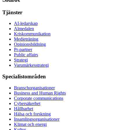
Tjänster
AI-ledarskap
Almedalen
Kris­kommunikation
Medieträning
Opinionsbildning
Pr-partner
Public affairs
Strategi
Varumärkesstrategi
Specialistområden
Branschorganisationer
Business and Human Rights
Corporate communications
Cybersäkerhet
Hållbarhet
Hälsa och forskning
Insamlingsorganisationer
Klimat och energi
Kultur