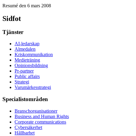
Resumé den 6 mars 2008
Sidfot
Tjänster
AI-ledarskap
Almedalen
Kris­kommunikation
Medieträning
Opinionsbildning
Pr-partner
Public affairs
Strategi
Varumärkesstrategi
Specialistområden
Branschorganisationer
Business and Human Rights
Corporate communications
Cybersäkerhet
Hållbarhet