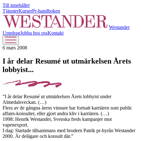
Till innehållet
Tjänster
Kurser
Pr-handboken
Westander
Uppdrag
Jobba hos oss
Kontakt
6 mars 2008
I år delar Resumé ut utmärkelsen Årets
lobbyist...
”I år delar Resumé ut utmärkelsen Årets lobbyist under
Almedalsveckan. (…)
Flera av de gångna årens vinnare har fortsatt karriären som public
affairs-konsulter, eller gjort andra kliv i karriären. (…)
1998: Henrik Westander, Svenska freds kampanjer mot
vapenexport.
I dag: Startade tillsammans med brodern Patrik pr-byrån Westander
2000. Är delägare och konsult där.”