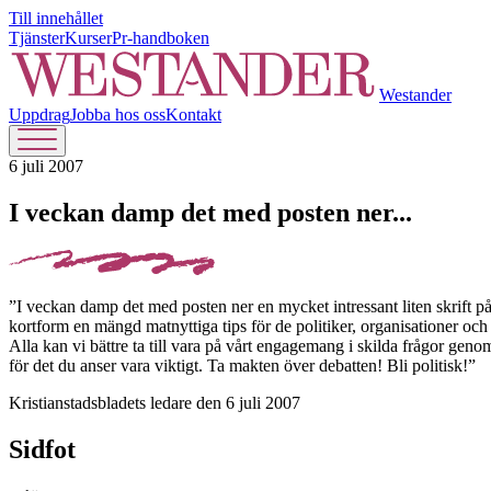
Till innehållet
Tjänster
Kurser
Pr-handboken
Westander
Uppdrag
Jobba hos oss
Kontakt
6 juli 2007
I veckan damp det med posten ner...
”I veckan damp det med posten ner en mycket intressant liten skrift 
kortform en mängd matnyttiga tips för de politiker, organisationer oc
Alla kan vi bättre ta till vara på vårt engagemang i skilda frågor geno
för det du anser vara viktigt. Ta makten över debatten! Bli politisk!”
Kristianstadsbladets ledare den 6 juli 2007
Sidfot