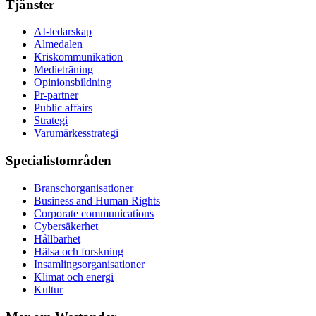
Tjänster
AI-ledarskap
Almedalen
Kris­kommunikation
Medieträning
Opinionsbildning
Pr-partner
Public affairs
Strategi
Varumärkesstrategi
Specialistområden
Branschorganisationer
Business and Human Rights
Corporate communications
Cybersäkerhet
Hållbarhet
Hälsa och forskning
Insamlingsorganisationer
Klimat och energi
Kultur