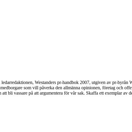
på ledarredaktionen, Westanders pr-handbok 2007, utgiven av pr-byrån W
h medborgare som vill påverka den allmänna opinionen, företag och offen
m att bli vassare på att argumentera för vår sak. Skaffa ett exemplar av