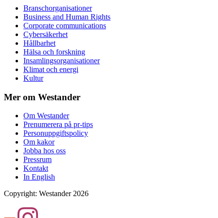
Branschorganisationer
Business and Human Rights
Corporate communications
Cybersäkerhet
Hållbarhet
Hälsa och forskning
Insamlingsorganisationer
Klimat och energi
Kultur
Mer om Westander
Om Westander
Prenumerera på pr-tips
Personuppgiftspolicy
Om kakor
Jobba hos oss
Pressrum
Kontakt
In English
Copyright
:
Westander
2026