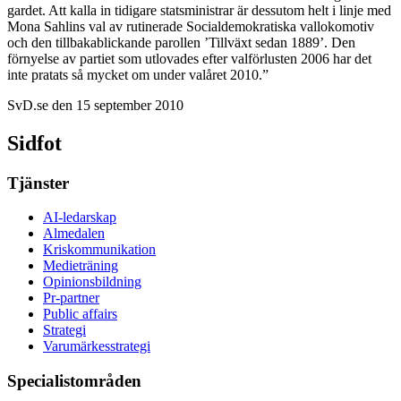
gardet. Att kalla in tidigare statsministrar är dessutom helt i linje med
Mona Sahlins val av rutinerade Socialdemokratiska vallokomotiv
och den tillbakablickande parollen ’Tillväxt sedan 1889’. Den
förnyelse av partiet som utlovades efter valförlusten 2006 har det
inte pratats så mycket om under valåret 2010.”
SvD.se den 15 september 2010
Sidfot
Tjänster
AI-ledarskap
Almedalen
Kris­kommunikation
Medieträning
Opinionsbildning
Pr-partner
Public affairs
Strategi
Varumärkesstrategi
Specialistområden