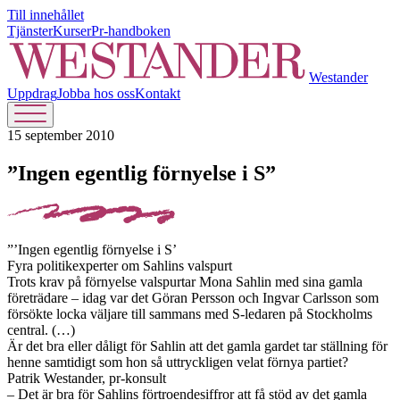
Till innehållet
Tjänster
Kurser
Pr-handboken
Westander
Uppdrag
Jobba hos oss
Kontakt
15 september 2010
”Ingen egentlig förnyelse i S”
”’Ingen egentlig förnyelse i S’
Fyra politikexperter om Sahlins valspurt
Trots krav på förnyelse valspurtar Mona Sahlin med sina gamla
företrädare – idag var det Göran Persson och Ingvar Carlsson som
försökte locka väljare till sammans med S-ledaren på Stockholms
central. (…)
Är det bra eller dåligt för Sahlin att det gamla gardet tar ställning för
henne samtidigt som hon så uttryckligen velat förnya partiet?
Patrik Westander, pr-konsult
– Det är bra för Sahlins förtroendesiffror att få stöd av det gamla