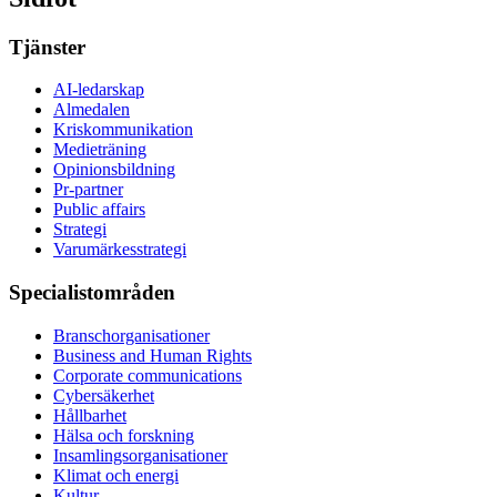
Tjänster
AI-ledarskap
Almedalen
Kris­kommunikation
Medieträning
Opinionsbildning
Pr-partner
Public affairs
Strategi
Varumärkesstrategi
Specialistområden
Branschorganisationer
Business and Human Rights
Corporate communications
Cybersäkerhet
Hållbarhet
Hälsa och forskning
Insamlingsorganisationer
Klimat och energi
Kultur