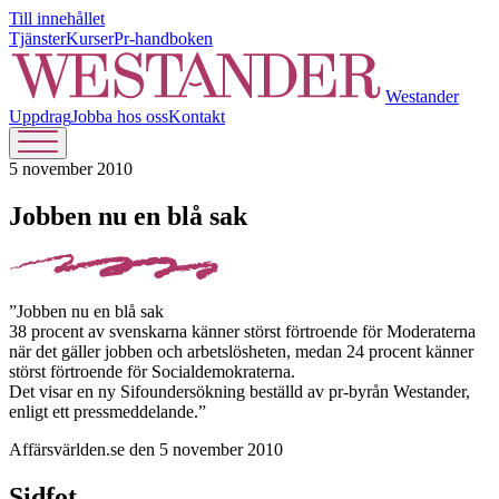
Till innehållet
Tjänster
Kurser
Pr-handboken
Westander
Uppdrag
Jobba hos oss
Kontakt
5 november 2010
Jobben nu en blå sak
”Jobben nu en blå sak
38 procent av svenskarna känner störst förtroende för Moderaterna
när det gäller jobben och arbetslösheten, medan 24 procent känner
störst förtroende för Socialdemokraterna.
Det visar en ny Sifoundersökning beställd av pr-byrån Westander,
enligt ett pressmeddelande.”
Affärsvärlden.se den 5 november 2010
Sidfot