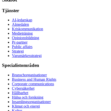
Tjänster
AI-ledarskap
Almedalen
Kris­kommunikation
Medieträning
Opinionsbildning
Pr-partner
Public affairs
Strategi
Varumärkesstrategi
Specialistområden
Branschorganisationer
Business and Human Rights
Corporate communications
Cybersäkerhet
Hållbarhet
Hälsa och forskning
Insamlingsorganisationer
Klimat och energi
Kultur