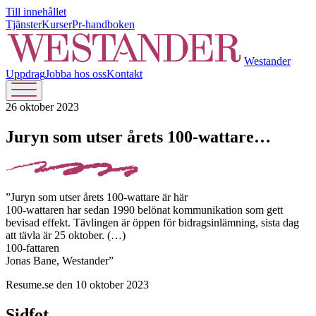
Till innehållet
Tjänster
Kurser
Pr-handboken
Westander
Uppdrag
Jobba hos oss
Kontakt
26 oktober 2023
Juryn som utser årets 100-wattare…
”Juryn som utser årets 100-wattare är här
100-wattaren har sedan 1990 belönat kommunikation som gett
bevisad effekt. Tävlingen är öppen för bidragsinlämning, sista dag
att tävla är 25 oktober. (…)
100-fattaren
Jonas Bane, Westander”
Resume.se den 10 oktober 2023
Sidfot