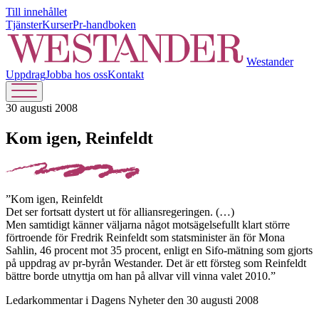
Till innehållet
Tjänster
Kurser
Pr-handboken
Westander
Uppdrag
Jobba hos oss
Kontakt
30 augusti 2008
Kom igen, Reinfeldt
”Kom igen, Reinfeldt
Det ser fortsatt dystert ut för alliansregeringen. (…)
Men samtidigt känner väljarna något motsägelsefullt klart större
förtroende för Fredrik Reinfeldt som statsminister än för Mona
Sahlin, 46 procent mot 35 procent, enligt en Sifo-mätning som gjorts
på uppdrag av pr-byrån Westander. Det är ett försteg som Reinfeldt
bättre borde utnyttja om han på allvar vill vinna valet 2010.”
Ledarkommentar i Dagens Nyheter den 30 augusti 2008