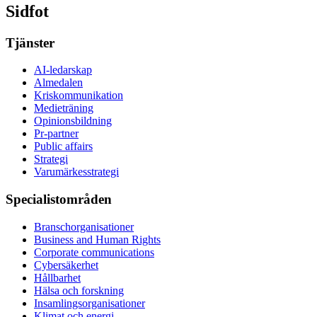
Sidfot
Tjänster
AI-ledarskap
Almedalen
Kris­kommunikation
Medieträning
Opinionsbildning
Pr-partner
Public affairs
Strategi
Varumärkesstrategi
Specialistområden
Branschorganisationer
Business and Human Rights
Corporate communications
Cybersäkerhet
Hållbarhet
Hälsa och forskning
Insamlingsorganisationer
Klimat och energi