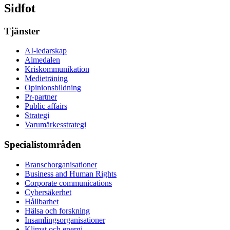
Sidfot
Tjänster
AI-ledarskap
Almedalen
Kris­kommunikation
Medieträning
Opinionsbildning
Pr-partner
Public affairs
Strategi
Varumärkesstrategi
Specialistområden
Branschorganisationer
Business and Human Rights
Corporate communications
Cybersäkerhet
Hållbarhet
Hälsa och forskning
Insamlingsorganisationer
Klimat och energi