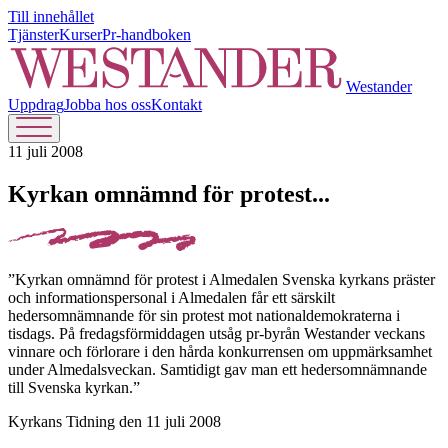
Till innehållet
Tjänster
Kurser
Pr-handboken
Westander
Uppdrag
Jobba hos oss
Kontakt
11 juli 2008
Kyrkan omnämnd för protest...
”Kyrkan omnämnd för protest i Almedalen Svenska kyrkans präster
och informationspersonal i Almedalen får ett särskilt
hedersomnämnande för sin protest mot nationaldemokraterna i
tisdags. På fredagsförmiddagen utsåg pr-byrån Westander veckans
vinnare och förlorare i den hårda konkurrensen om uppmärksamhet
under Almedalsveckan. Samtidigt gav man ett hedersomnämnande
till Svenska kyrkan.”
Kyrkans Tidning den 11 juli 2008