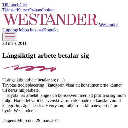
Till innehållet
Tjänster
Kurser
Pr-handboken
Westander
Uppdrag
Jobba hos oss
Kontakt
28 mars 2011
Långsiktigt arbete betalar sig
”Långsiktigt arbete betalar sig (…)
Toyotas tredjeplacering i kategorin visar att konsumenterna känner
till deras miljöarbete.
– Toyota har arbetat länge och konsekvent med att profilera sig inom
miljö. Hade det varit ett svenskt varumärke hade de kanske vunnit
kategorin, säger Jessica Henryson, miljö- och klimatexpert på pr-
byrån Westander.”
Dagens Miljö den 28 mars 2011