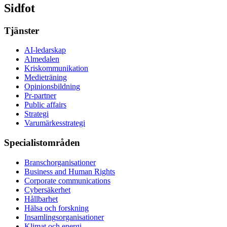
Sidfot
Tjänster
AI-ledarskap
Almedalen
Kris­kommunikation
Medieträning
Opinionsbildning
Pr-partner
Public affairs
Strategi
Varumärkesstrategi
Specialistområden
Branschorganisationer
Business and Human Rights
Corporate communications
Cybersäkerhet
Hållbarhet
Hälsa och forskning
Insamlingsorganisationer
Klimat och energi